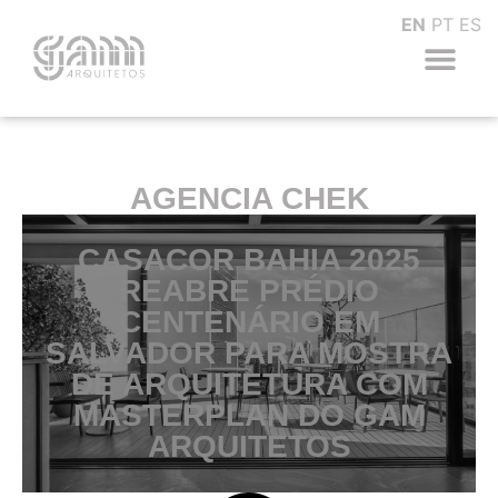
EN
PT
ES
AGENCIA CHEK
CASACOR BAHIA 2025
REABRE PRÉDIO
CENTENÁRIO EM
SALVADOR PARA MOSTRA
DE ARQUITETURA COM
MASTERPLAN DO GAM
ARQUITETOS